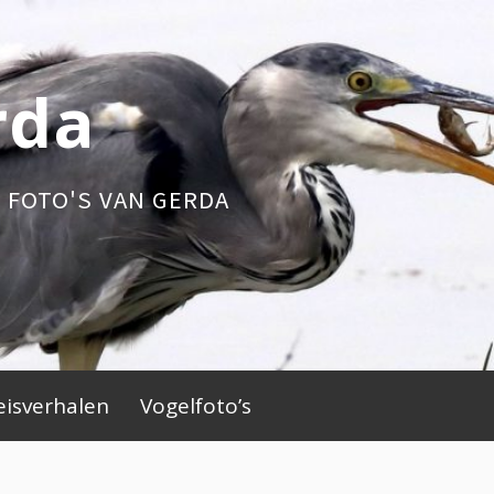
rda
 FOTO'S VAN GERDA
eisverhalen
Vogelfoto’s