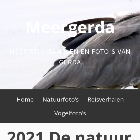
Skip
to
Meergerda
content
MEER REISVERHALEN EN FOTO'S VAN
GERDA
Primary
Home
Natuurfoto’s
Reisverhalen
Menu
Vogelfoto’s
2021 De natuur