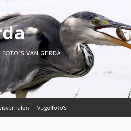
rda
 FOTO'S VAN GERDA
eisverhalen
Vogelfoto’s