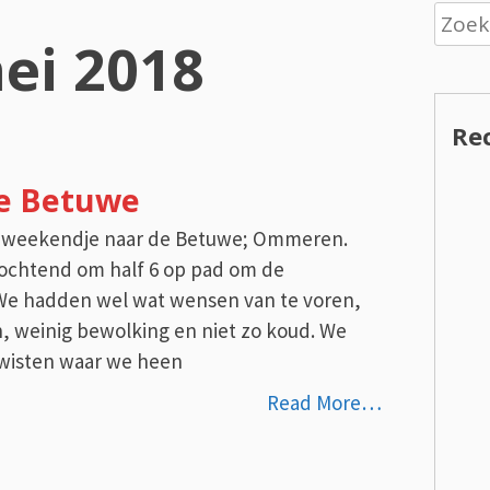
Zoeke
ei 2018
naar:
Re
e Betuwe
n weekendje naar de Betuwe; Ommeren.
gochtend om half 6 op pad om de
We hadden wel wat wensen van te voren,
n, weinig bewolking en niet zo koud. We
wisten waar we heen
Read More…