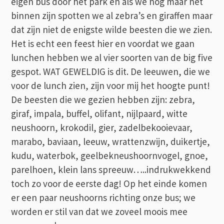
eigen bus door het park en als we nog maar net
binnen zijn spotten we al zebra’s en giraffen maar
dat zijn niet de enigste wilde beesten die we zien.
Het is echt een feest hier en voordat we gaan
lunchen hebben we al vier soorten van de big five
gespot. WAT GEWELDIG is dit. De leeuwen, die we
voor de lunch zien, zijn voor mij het hoogte punt!
De beesten die we gezien hebben zijn: zebra,
giraf, impala, buffel, olifant, nijlpaard, witte
neushoorn, krokodil, gier, zadelbekooievaar,
marabo, baviaan, leeuw, wrattenzwijn, duikertje,
kudu, waterbok, geelbekneushoornvogel, gnoe,
parelhoen, klein lans spreeuw…..indrukwekkend
toch zo voor de eerste dag! Op het einde komen
er een paar neushoorns richting onze bus; we
worden er stil van dat we zoveel moois mee