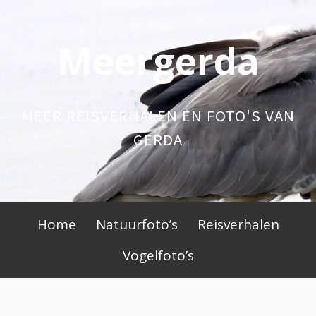
Skip
to
Meergerda
content
MEER REISVERHALEN EN FOTO'S VAN
GERDA
Primary
Home
Natuurfoto’s
Reisverhalen
Menu
Vogelfoto’s