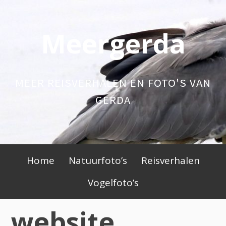
Skip
to
Meergerda
content
MEER REISVERHALEN EN FOTO'S VAN
GERDA
Primary
Home
Natuurfoto’s
Reisverhalen
Menu
Vogelfoto’s
website