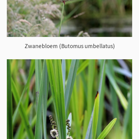
Zwanebloem (Butomus umbellatus)