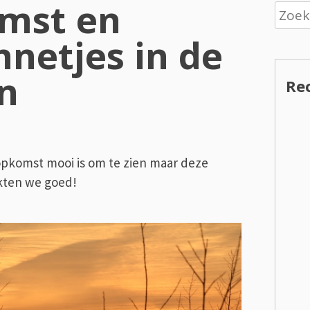
mst en
Zoeke
naar:
netjes in de
n
Re
sopkomst mooi is om te zien maar deze
okten we goed!