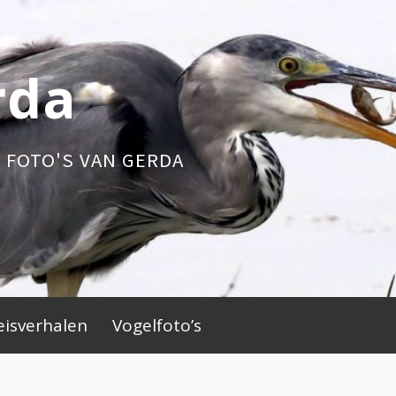
rda
 FOTO'S VAN GERDA
eisverhalen
Vogelfoto’s